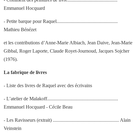
Emmanuel Hocquard
- Petite barque pour Raquel..................................................
Mathieu Bénézet
et les contributions d’Anne-Marie Albiach, Jean Daive, Jean-Marie
Gibbal, Roger Laporte, Claude Royet-Journoud, Jacques Sojcher
(1976).
La fabrique de livres
- Liste des livres de Raquel avec des écrivains
- L’atelier de Malakoff..........................................................
Emmanuel Hocquard - Cécile Beau
- Les Ravisseurs (extrait) ...................................................... Alain
Veinstein