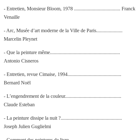
- Entretien, Monsieur Bloom, 1978 ..................................... Franck
Venaille
- Arc, Musée d’art moderne de la Ville de Paris.....................
Marcelin Pleynet
- Que la peinture même........................................................
Antonio Cisneros
- Entretien, revue Cimaise, 1994...........................................
Bernard Noël
- L’engendrement de la couleur.............................................
Claude Esteban
- La peinture dissipe la nuit ?.................................................
Joseph Julien Guglielmi
- Comment des peintures de livre.........................................