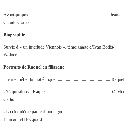
Avant-propos....................................................................... Jean-
Claude Gomel
Biographie
Suivie d’« un interlude Viennois », témoignage d’Ivan Bodis-
Wolner
Portraits de Raquel en filigrane
- Je me méfie du mot éthique................................................ Raquel
- 55 questions à Raquel......................................................... Olivier
Cadiot
- La cinquième partie d’une ligne..........................................
Emmanuel Hocquard