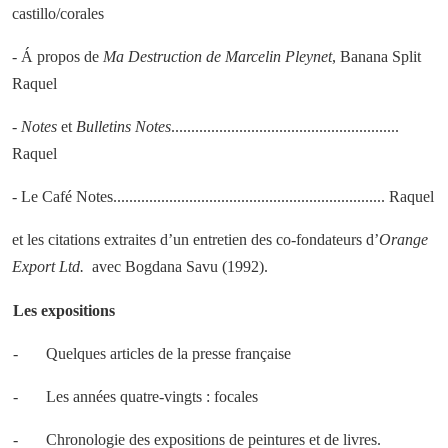
castillo/corales
- Á propos de
Ma Destruction de Marcelin Pleynet
, Banana Split
Raquel
-
Notes
et
Bulletins Notes
.........................................................
Raquel
- Le Café Notes.................................................................... Raquel
et les citations extraites d’un entretien des co-fondateurs d’
Orange
Export Ltd.
avec Bogdana Savu (1992).
Les expositions
- Quelques articles de la presse française
- Les années quatre-vingts : focales
- Chronologie des expositions de peintures et de livres.