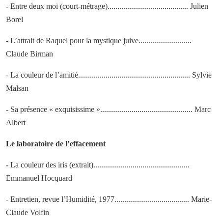
- Entre deux moi (court-métrage)......................................... Julien
Borel
- L’attrait de Raquel pour la mystique juive...........................
Claude Birman
- La couleur de l’amitié......................................................... Sylvie
Malsan
- Sa présence « exquisissime »............................................... Marc
Albert
Le laboratoire de l’effacement
-
La couleur des iris (extrait).................................................
Emmanuel Hocquard
- Entretien, revue l’Humidité, 1977...................................... Marie-
Claude Volfin