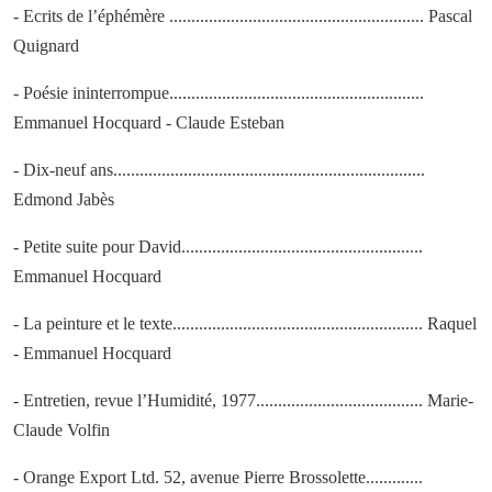
- Ecrits de l’éphémère .......................................................... Pascal
Quignard
- Poésie ininterrompue..........................................................
Emmanuel Hocquard - Claude Esteban
- Dix-neuf ans.......................................................................
Edmond Jabès
- Petite suite pour David.......................................................
Emmanuel Hocquard
- La peinture et le texte......................................................... Raquel
- Emmanuel Hocquard
- Entretien, revue l’Humidité, 1977...................................... Marie-
Claude Volfin
- Orange Export Ltd. 52, avenue Pierre Brossolette.............